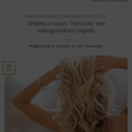
Lascia un commento
NON CATEGORIZZATO
,
TRATTAMENTI PER LA CUTE
Olaplex, il nuovo “miracolo” per
salvaguardare i capelli.
PUBBLICATO IL
GIUGNO 26, 2017
DA
ADMIN
26
Giu